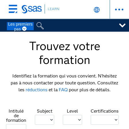
LEARN
Skip
to
Les premiers
main
pas
content
Trouvez votre
formation
Identifiez la formation qui vous convient. N’hésitez
pas à nous contacter pour toute question. Consultez
les
réductions
et la
FAQ
pour plus de détails.
Intitulé
Subject
Level
Certifications
de
formation