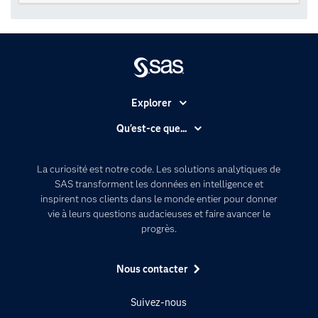
Explorer
Accessibilité
Qu'est-ce que...
Actualités
Cloud computing
Carrières
Data science
La curiosité est notre code. Les solutions analytiques de
Certifications
SAS transforment les données en intelligence et
Intelligence artificielle
inspirent nos clients dans le monde entier pour donner
Communities
Internet des objets
vie à leurs questions audacieuses et faire avancer le
Developers
progrès.
L'analytique
Documentation
Transformation digitale
Pour les enseignants
Nous contacter
Entreprise
Suivez-nous
Etudiants