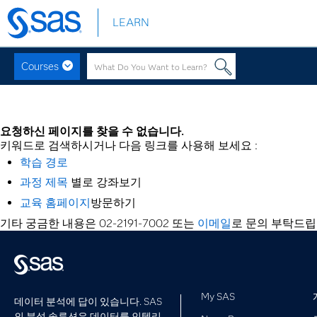
LEARN
메
인
컨
Courses
텐
츠
로
요청하신 페이지를 찾을 수 없습니다.
바
키워드로 검색하시거나 다음 링크를 사용해 보세요 :
로
학습 경로
가
과정 제목
별로 강좌보기
기
교육 홈페이지
방문하기
기타 궁금한 내용은 02-2191-7002 또는
이메일
로 문의 부탁드립
My SAS
데이터 분석에 답이 있습니다. SAS
의 분석 솔루션은 데이터를 인텔리